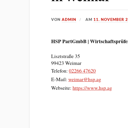
VON
ADMIN
AM
11. NOVEMBER 
HSP PartGmbB | Wirtschaftsprüfer
Lisztstraße 35
99423
Weimar
Telefon:
02266 47620
E-Mail:
weimar@hsp.ag
Webseite:
https://www.hsp.ag