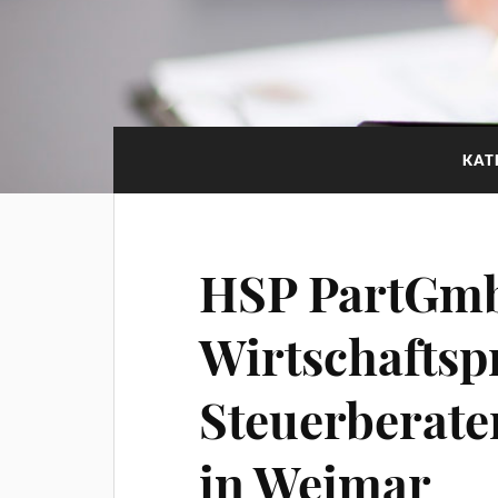
KAT
HSP PartGmb
Wirtschaftsp
Steuerberate
in Weimar