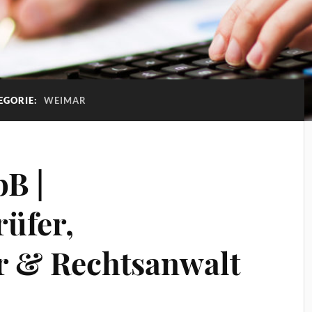
EGORIE:
WEIMAR
B |
rüfer,
r & Rechtsanwalt